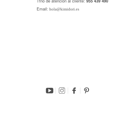
Tfno de atención al cliente:
955 439 490
Email:
hola@kimidori.es