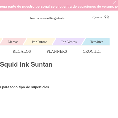
a envía un mail a
hola@kimidori.es
Somos Kimidori
 de nuestro personal se encuentra de vacaciones de verano, por lo que 
Carrito
Iniciar sesión/Regístrate
Marcas
Por Puntos
Top Ventas
Temática
REGALOS
PLANNERS
CROCHET
 Squid Ink Suntan
dado y Punto de Cruz
Marcas más populares
Marcas más populares
Marcas más populares
Marcas más populares
Marcas más populares
C muliné
eepjes Sweet Treat
a para todo tipo de superficies
tch It de Lora Bailora
ntillas de bordado
Por temática
Por temática
Por temática
Por temática
Los planners más buscados
os para macramé
imbre