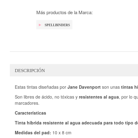
la
galería
de
Más productos de la Marca:
imágenes
SPELLBINDERS
DESCRIPCIÓN
Estas tintas diseñadas por
Jane Davenport
son unas
tintas h
Son libres de ácido, no tóxicas y
resistentes al agua
, por lo q
marcadores.
Características
Tinta híbrida resistente al agua adecuada para todo tipo d
Medidas del pad:
10 x 8 cm