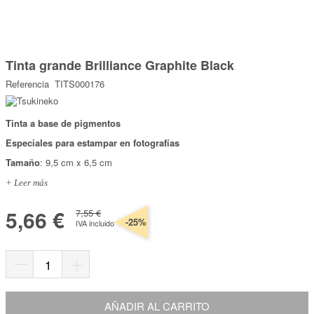
Marcas
Por Puntos
Saltar
al
Tinta grande Brilliance Graphite Black
comienzo
Top Ventas
de
Referencia
TITS000176
la
Temática
galería
de
imágenes
Tinta a base de pigmentos
Iniciar sesión/Regístrate
Especiales para estampar en fotografías
Somos Kimidori
Tamaño
: 9,5 cm x 6,5 cm
+ Leer más
5,66 €
7,55 €
-25%
IVA incluido
AÑADIR AL CARRITO