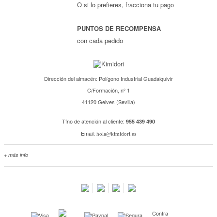
O si lo prefieres, fracciona tu pago
PUNTOS DE RECOMPENSA
con cada pedido
Dirección del almacén: Polígono Industrial Guadalquivir
C/Formación, nº 1
41120 Gelves (Sevilla)
Tfno de atención al cliente:
955 439 490
Email:
hola@kimidori.es
+ más info
Contacta con nosotros
Salimos en prensa
Preguntas frecuentes
Condiciones especiales de la promoción
Contra
Kimidori PRINT, nuestro servicio de impresión de fotos