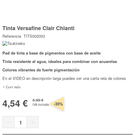
Marcas
Por Puntos
Saltar
al
Tinta Versafine Clair Chianti
comienzo
Top Ventas
de
Referencia
TITS002003
la
Temática
galería
de
imágenes
Pad de tinta a base de pigmentos con base de aceite
Iniciar sesión/Regístrate
Tinta resistente al agua, ideales para combinar con acuarelas
Somos Kimidori
Colores vibrantes de fuerte pigmentación
En el VIDEO en descripción larga puedes ver una carta rela de colores
+ Leer más
4,54 €
6,99 €
-35%
IVA incluido