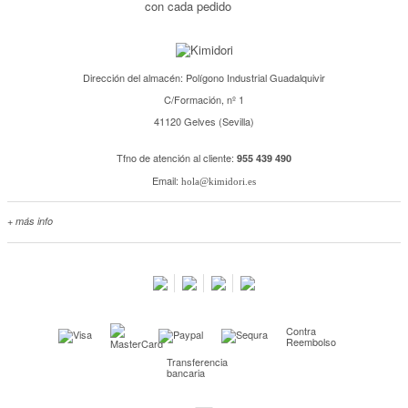
con cada pedido
Dirección del almacén: Polígono Industrial Guadalquivir
C/Formación, nº 1
41120 Gelves (Sevilla)
Tfno de atención al cliente:
955 439 490
Email:
hola@kimidori.es
+ más info
Contacta con nosotros
Salimos en prensa
Preguntas frecuentes
Condiciones especiales de la promoción
Contra
Kimidori PRINT, nuestro servicio de impresión de fotos
Reembolso
Transferencia
Fondos Europeos
bancaria
Nuevo sistema de UNIÓN DE PEDIDOS