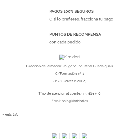
PAGOS 100% SEGUROS
O si lo prefieres, fracciona tu pago
PUNTOS DE RECOMPENSA
con cada pedido
Dirección del almacén: Polígono Industrial Guadalquivir
C/Formación, nº 1
41120 Gelves (Sevilla)
Tfno de atención al cliente:
955 439 490
Email:
hola@kimidori.es
+ más info
Contacta con nosotros
Salimos en prensa
Preguntas frecuentes