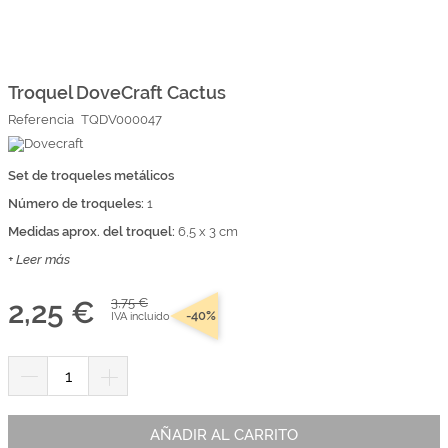
Marcas
Por Puntos
Saltar
al
comienzo
Troquel DoveCraft Cactus
Top Ventas
de
Referencia
TQDV000047
la
Temática
galería
de
imágenes
Set de troqueles metálicos
Iniciar sesión/Regístrate
Número de troqueles:
1
Somos Kimidori
Medidas aprox. del troquel:
6,5 x 3 cm
+ Leer más
2,25 €
3,75 €
-40%
IVA incluido
AÑADIR AL CARRITO