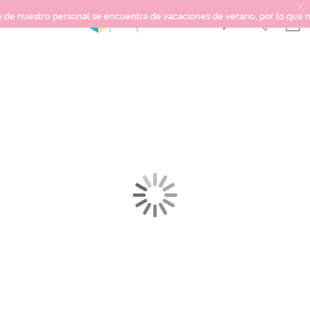
nuestro personal se encuentra de vacaciones de verano, por lo que no pod
Saltar
SCRAPBOOKING
al
final
KIMIDORI PRINT
de
la
MIXED MEDIA
galería
CRAFT Y DIY
de
imágenes
PAPELERÍA Y FIESTAS
REGALOS
PLANNERS
CROCHET
Próximamente
Novedades
OUTLET