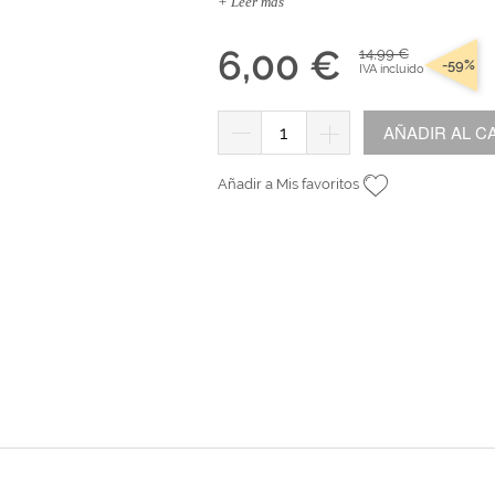
+ Leer más
tr
andes
*Algodón peinado grosor L
Alta Moda Cotolana
Teepees
Álbumes, Fundas y Tarjetas
Or
Algodón peinado grosor XL
Gomitolo Doppio
6,00 €
14,99 €
+ Ver todas
-59%
IVA incluido
Álbumes
Algodón peinado grosor 3XL
Gomitolo Aloha
can
Portadas de madera
*Veggie Wool
Certo
AÑADIR AL C
Tarjetas
+ Ver todas
Cake Fresco
Fundas
Gomitolo Summer Tweed
Añadir a Mis favoritos
+ Ver todas
Trefili
Romanza
álicos
Descargables e imprimibles
KIts de Navidad Exclusivos