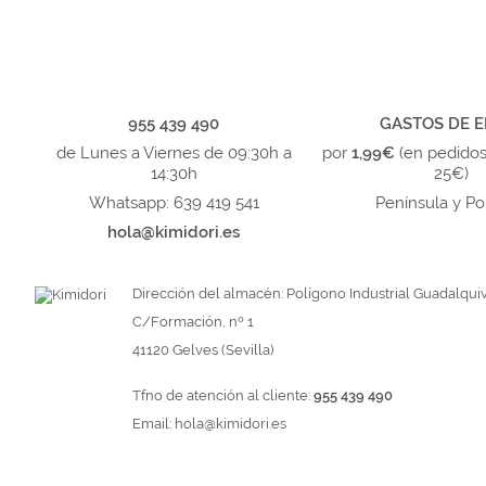
955 439 490
GASTOS DE E
de Lunes a Viernes de 09:30h a
por
1,99€
(en pedido
14:30h
25€)
Whatsapp: 639 419 541
Península y Po
hola@kimidori.es
Dirección del almacén: Polígono Industrial Guadalquiv
C/Formación, nº 1
41120 Gelves (Sevilla)
Tfno de atención al cliente:
955 439 490
Email:
hola@kimidori.es