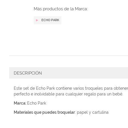
galería
de
Más productos de la Marca:
imágenes
ECHO PARK
DESCRIPCIÓN
Este set de Echo Park contiene varios troqueles para obtene
perfecto e inolvidable para cualquier regalo para un bebé.
Marca:
Echo Park
Materiales que puedes troquelar
: papel y cartulina