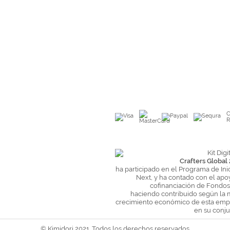
C
R
Crafters Global 
ha participado en el Programa de Ini
Next, y ha contado con el apo
cofinanciación de Fondo
haciendo contribuido según la 
crecimiento económico de esta empr
en su conju
© Kimidori 2021. Todos los derechos reservados