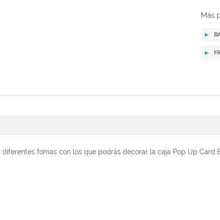
Más p
B
F
r diferentes fomas con los que podrás decorar la caja Pop Up Card B