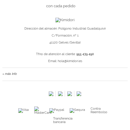
con cada pedido
Dirección del almacén: Polígono Industrial Guadalquivir
C/Formación, nº 1
41120 Gelves (Sevilla)
Tfno de atención al cliente:
955 439 490
Email:
hola@kimidori.es
+ más info
Contacta con nosotros
Salimos en prensa
Preguntas frecuentes
Condiciones especiales de la promoción
Contra
Kimidori PRINT, nuestro servicio de impresión de fotos
Reembolso
Fondos Europeos
Transferencia
bancaria
Nuevo sistema de UNIÓN DE PEDIDOS