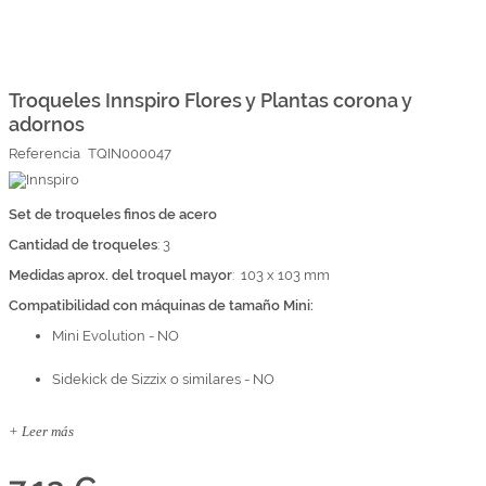
Marcas
Por Puntos
Saltar
al
comienzo
Troqueles Innspiro Flores y Plantas corona y
Top Ventas
de
adornos
la
Temática
galería
Referencia
TQIN000047
de
imágenes
Iniciar sesión/Regístrate
Set de troqueles finos de acero
Cantidad de troqueles
Somos Kimidori
: 3
Medidas aprox. del troquel mayor
: 103 x 103 mm
Compatibilidad con máquinas de tamaño Mini:
Mini Evolution - NO
Sidekick de Sizzix o similares - NO
+ Leer más