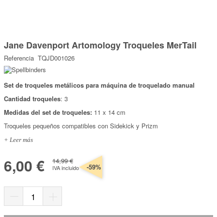
Marcas
Por Puntos
Saltar
al
Jane Davenport Artomology Troqueles MerTail
comienzo
Top Ventas
de
Referencia
TQJD001026
la
Temática
galería
de
imágenes
Set de troqueles metálicos para máquina de troquelado manual
Iniciar sesión/Regístrate
Cantidad troqueles
: 3
Somos Kimidori
Medidas del set de troqueles:
11 x 14 cm
Troqueles pequeños compatibles con Sidekick y Prizm
+ Leer más
6,00 €
14,99 €
-59%
IVA incluido