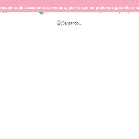
ntra de vacaciones de verano, por lo que no podemos garantizar los pla
Saltar
SCRAPBOOKING
al
final
KIMIDORI PRINT
de
la
MIXED MEDIA
galería
CRAFT Y DIY
de
imágenes
PAPELERÍA Y FIESTAS
REGALOS
PLANNERS
CROCHET
Próximamente
Novedades
OUTLET