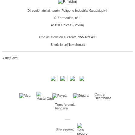
Dirección del almacén: Polígono Industrial Guadalquivir
C/Formación, nº 1
41120 Gelves (Sevilla)
Tfno de atención al cliente:
955 439 490
Email:
hola@kimidori.es
+ más info
Contacta con nosotros
Salimos en prensa
Preguntas frecuentes
Condiciones especiales de la promoción
Contra
Kimidori PRINT, nuestro servicio de impresión de fotos
Reembolso
Transferencia
Fondos Europeos
bancaria
Nuevo sistema de UNIÓN DE PEDIDOS
Condiciones especiales OUTLET
Sitio seguro:
Puntos de recompensa