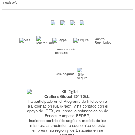
+ más info
Contacta con nosotros
Salimos en prensa
Preguntas frecuentes
Condiciones especiales de la promoción
Contra
Kimidori PRINT, nuestro servicio de impresión de fotos
Reembolso
Transferencia
Fondos Europeos
bancaria
Nuevo sistema de UNIÓN DE PEDIDOS
Condiciones especiales OUTLET
Sitio seguro:
Puntos de recompensa
Condiciones de envío y devoluciones
Crafters Global 2014 S.L.
Pago seguro y financiación
ha participado en el Programa de Iniciación a
Condiciones generales de Compra
la Exportación ICEX-Next, y ha contado con el
apoyo de ICEX, así como la cofinanciación de
Aviso legal
Fondos europeos FEDER,
haciendo contribuido según la medida de los
Política de Privacidad
mismos, al crecimiento económico de esta
empresa, su región y de Estapaña en su
Política de Cookies
conjunto.