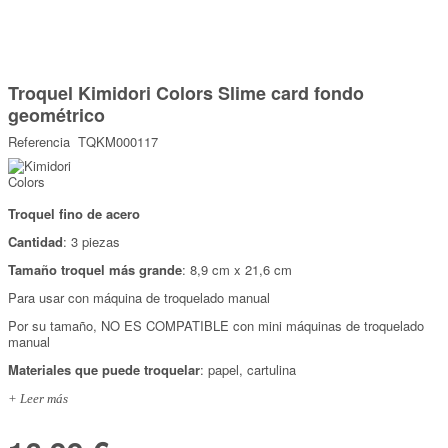
Marcas
Por Puntos
Saltar
al
Troquel Kimidori Colors Slime card fondo
comienzo
Top Ventas
de
geométrico
la
Temática
galería
Referencia
TQKM000117
de
imágenes
Iniciar sesión/Regístrate
Troquel fino de acero
Somos Kimidori
Cantidad
: 3 piezas
Tamaño troquel más grande
: 8,9 cm x 21,6 cm
Para usar con máquina de troquelado manual
Por su tamaño, NO ES COMPATIBLE con mini máquinas de troquelado
manual
Materiales que puede troquelar
: papel, cartulina
+ Leer más