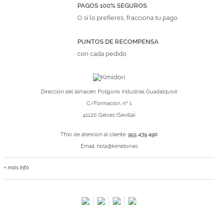
PAGOS 100% SEGUROS
O si lo prefieres, fracciona tu pago
PUNTOS DE RECOMPENSA
con cada pedido
Dirección del almacén: Polígono Industrial Guadalquivir
C/Formación, nº 1
41120 Gelves (Sevilla)
Tfno de atención al cliente:
955 439 490
Email:
hola@kimidori.es
+ más info
Contacta con nosotros
Salimos en prensa
Preguntas frecuentes
Condiciones especiales de la promoción