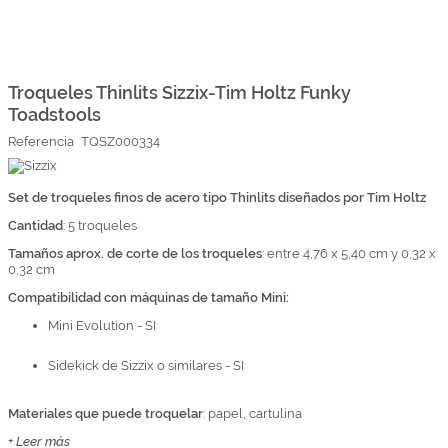
Marcas
Por Puntos
Saltar
al
comienzo
Troqueles Thinlits Sizzix-Tim Holtz Funky
Top Ventas
de
Toadstools
la
Temática
galería
Referencia
TQSZ000334
de
imágenes
Iniciar sesión/Regístrate
Set de troqueles finos de acero tipo Thinlits diseñados por Tim Holtz
Cantidad
Somos Kimidori
: 5 troqueles
Tamaños aprox. de corte de los troqueles
: entre 4,76 x 5,40 cm y 0,32 x
0,32 cm
Compatibilidad con máquinas de tamaño Mini:
Mini Evolution - SI
Sidekick de Sizzix o similares - SI
Materiales que puede troquelar
: papel, cartulina
+ Leer más