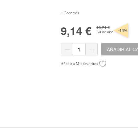
Especiales
Letter Boards
Organización
s
*Algodón peinado grosor L
Alta Moda Cotolana
Cor
Teepees
+ Leer más
lbumes, Fundas y Tarjetas
Algodón peinado grosor XL
Maletas, bolsas y estuches
Gomitolo Doppio
Cor
+ Ver todas
Álbumes
Algodón peinado grosor 3XL
Organización papeles
Gomitolo Aloha
Cor
9,14 €
10,74 €
-14%
IVA incluido
Portadas de madera
*Veggie Wool
Cajas y botes
Certo
Cor
Tarjetas
+ Ver todas
Muebles y carritos
Cake Fresco
AÑADIR AL C
Fundas
Decora tu scraproom
Gomitolo Summer Tweed
+ Ver todas
Carpetas y sobres organizadores
Trefili
Añadir a Mis favoritos
Organización de sellos y troqueles
Romanza
s
escargables e imprimibles
Organiza tu escritorio
Its de Navidad Exclusivos