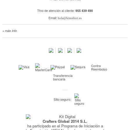
Tfno de atención al cliente:
955 439 490
Email:
hola@kimidori.es
+ más info
Contacta con nosotros
Salimos en prensa
Preguntas frecuentes
Condiciones especiales de la promoción
Contra
Kimidori PRINT, nuestro servicio de impresión de fotos
Reembolso
Transferencia
Fondos Europeos
bancaria
Nuevo sistema de UNIÓN DE PEDIDOS
Condiciones especiales OUTLET
Sitio seguro:
Puntos de recompensa
Condiciones de envío y devoluciones
Crafters Global 2014 S.L.
Pago seguro y financiación
ha participado en el Programa de Iniciación a
Condiciones generales de Compra