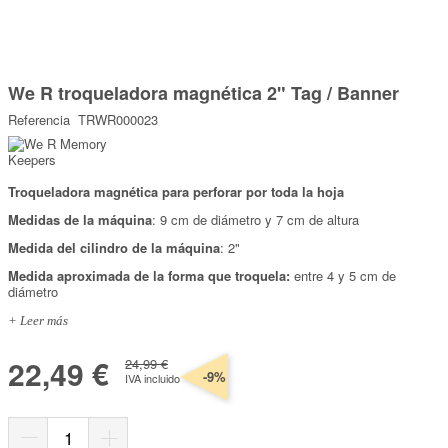
Marcas
Por Puntos
Saltar
al
We R troqueladora magnética 2" Tag / Banner
comienzo
Top Ventas
de
Referencia
TRWR000023
la
Temática
galería
de
imágenes
Troqueladora magnética para perforar por toda la hoja
Iniciar sesión/Regístrate
Medidas de la máquina
: 9 cm de diámetro y 7 cm de altura
Somos Kimidori
Medida del cilindro de la máquina
: 2"
Medida aproximada de la forma que troquela:
entre 4 y 5 cm de
diámetro
+ Leer más
22,49 €
24,99 €
-9%
IVA incluido