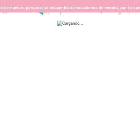
 nuestro personal se encuentra de vacaciones de verano, por lo que no p
Saltar
SCRAPBOOKING
al
final
KIMIDORI PRINT
de
la
MIXED MEDIA
galería
CRAFT Y DIY
de
imágenes
PAPELERÍA Y FIESTAS
REGALOS
PLANNERS
CROCHET
Próximamente
Novedades
OUTLET