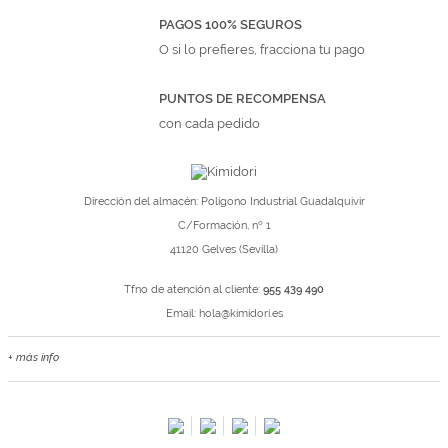
PAGOS 100% SEGUROS
O si lo prefieres, fracciona tu pago
PUNTOS DE RECOMPENSA
con cada pedido
Dirección del almacén: Polígono Industrial Guadalquivir
C/Formación, nº 1
41120 Gelves (Sevilla)
Tfno de atención al cliente:
955 439 490
Email:
hola@kimidori.es
+ más info
Contacta con nosotros
Salimos en prensa
Preguntas frecuentes