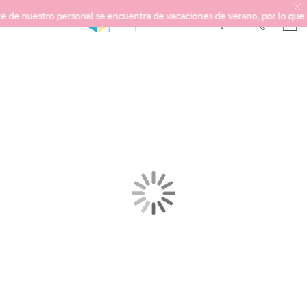
 nuestro personal se encuentra de vacaciones de verano, por lo que no po
Saltar
SCRAPBOOKING
al
final
KIMIDORI PRINT
de
la
MIXED MEDIA
galería
CRAFT Y DIY
de
imágenes
PAPELERÍA Y FIESTAS
REGALOS
PLANNERS
CROCHET
Próximamente
Novedades
OUTLET