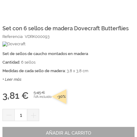
Marcas
Por Puntos
Saltar
al
comienzo
Set con 6 sellos de madera Dovecraft Butterflies
Top Ventas
de
Referencia
VDRK000093
la
Temática
galería
de
imágenes
Set de sellos de caucho montados en madera
Iniciar sesión/Regístrate
Cantidad:
6 sellos
Somos Kimidori
Medidas de cada sello de madera:
3,8 x 3,8 cm
+ Leer más
3,81 €
5,45 €
-30%
IVA incluido
AÑADIR AL CARRITO