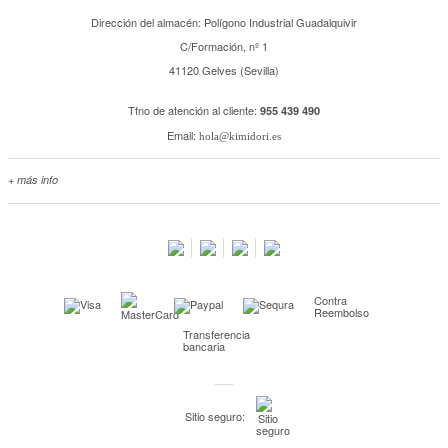
Dirección del almacén: Polígono Industrial Guadalquivir
C/Formación, nº 1
41120 Gelves (Sevilla)
Tfno de atención al cliente:
955 439 490
Email:
hola@kimidori.es
+ más info
Contacta con nosotros
Salimos en prensa
Preguntas frecuentes
Condiciones especiales de la promoción
Contra
Kimidori PRINT, nuestro servicio de impresión de fotos
Reembolso
Transferencia
Fondos Europeos
bancaria
Nuevo sistema de UNIÓN DE PEDIDOS
Condiciones especiales OUTLET
Sitio seguro:
Puntos de recompensa