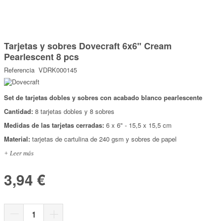
Marcas
Por Puntos
Saltar
al
Tarjetas y sobres Dovecraft 6x6" Cream
comienzo
Top Ventas
de
Pearlescent 8 pcs
la
Temática
galería
Referencia
VDRK000145
de
imágenes
Iniciar sesión/Regístrate
Set de tarjetas dobles y sobres con acabado blanco pearlescente
Cantidad:
8 tarjetas dobles y 8 sobres
Somos Kimidori
Medidas de las tarjetas cerradas:
6 x 6" - 15,5 x 15,5 cm
Material:
tarjetas de cartulina de 240 gsm y sobres de papel
+ Leer más
3,94 €