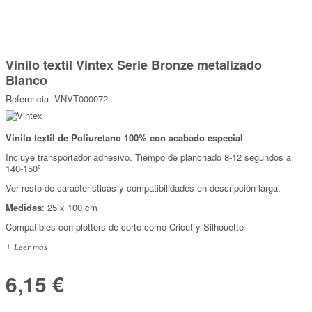
Marcas
Por Puntos
Saltar
al
Vinilo textil Vintex Serie Bronze metalizado
comienzo
Top Ventas
de
Blanco
la
Temática
galería
Referencia
VNVT000072
de
imágenes
Iniciar sesión/Regístrate
Vinilo textil de Poliuretano 100% con acabado especial
Incluye transportador adhesivo. Tiempo de planchado 8-12 segundos a
Somos Kimidori
140-150º
Ver resto de caracteristicas y compatibilidades en descripción larga.
Medidas
: 25 x 100 cm
Compatibles con plotters de corte como Cricut y Silhouette
+ Leer más
6,15 €