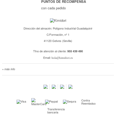
PUNTOS DE RECOMPENSA
con cada pedido
Dirección del almacén: Polígono Industrial Guadalquivir
C/Formación, nº 1
41120 Gelves (Sevilla)
Tfno de atención al cliente:
955 439 490
Email:
hola@kimidori.es
+ más info
Contacta con nosotros
Salimos en prensa
Preguntas frecuentes
Condiciones especiales de la promoción
Contra
Kimidori PRINT, nuestro servicio de impresión de fotos
Reembolso
Transferencia
Fondos Europeos
bancaria