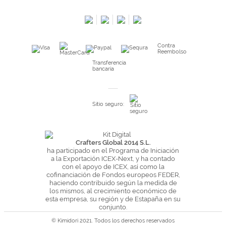
Salimos en prensa
Preguntas frecuentes
Condiciones especiales de la promoción
Contra
Kimidori PRINT, nuestro servicio de impresión de fotos
Reembolso
Fondos Europeos
Transferencia
bancaria
Nuevo sistema de UNIÓN DE PEDIDOS
Condiciones especiales OUTLET
Sitio seguro:
Puntos de recompensa
Condiciones de envío y devoluciones
Pago seguro y financiación
Crafters Global 2014 S.L.
ha participado en el Programa de Iniciación
Condiciones generales de Compra
a la Exportación ICEX-Next, y ha contado
con el apoyo de ICEX, así como la
Aviso legal
cofinanciación de Fondos europeos FEDER,
haciendo contribuido según la medida de
Política de Privacidad
los mismos, al crecimiento económico de
Política de Cookies
esta empresa, su región y de Estapaña en su
conjunto.
© Kimidori 2021. Todos los derechos reservados