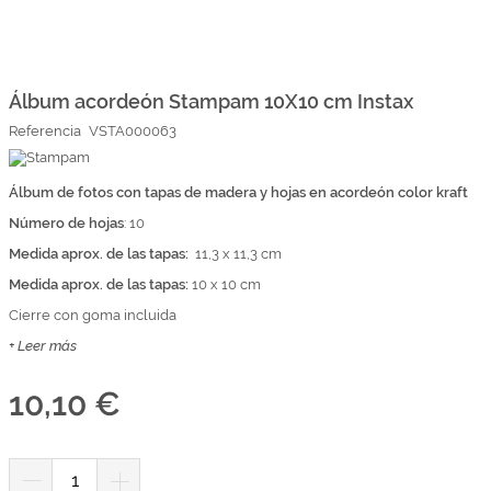
Marcas
Por Puntos
Saltar
al
comienzo
Álbum acordeón Stampam 10X10 cm Instax
Top Ventas
de
Referencia
VSTA000063
la
Temática
galería
de
imágenes
Álbum de fotos con tapas de madera y hojas en acordeón color kraft
Iniciar sesión/Regístrate
Número de hojas
: 10
Somos Kimidori
Medida aprox. de las tapas:
11,3 x 11,3 cm
Medida aprox. de las tapas:
10 x 10 cm
Cierre con goma incluida
+ Leer más
10,10 €