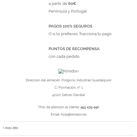
a partir de
60€
Península y Portugal
PAGOS 100% SEGUROS
O si lo prefieres, fracciona tu pago
PUNTOS DE RECOMPENSA
con cada pedido
Dirección del almacén: Polígono Industrial Guadalquivir
C/Formación, nº 1
41120 Gelves (Sevilla)
Tfno de atención al cliente:
955 439 490
Email:
hola@kimidori.es
+ más info
Contacta con nosotros