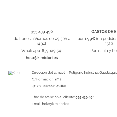
955 439 490
GASTOS DE E
de Lunes a Viernes de 09:30h a
por
1,99€
(en pedido
14:30h
25€)
Whatsapp: 639 419 541
Península y Po
hola@kimidori.es
Dirección del almacén: Polígono Industrial Guadalquiv
C/Formación, nº 1
41120 Gelves (Sevilla)
Tfno de atención al cliente:
955 439 490
Email:
hola@kimidori.es