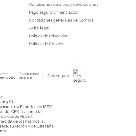
Condiciones de envío y devoluciones
Pago seguro y financiación
Condiciones generales de Compra
Aviso legal
Política de Privacidad
Política de Cookies
ontra
Transferencia
Sitio seguro:
eembolso
bancaria
2014 S.L.
ciación a la Exportación ICEX-
yo de ICEX, así como la
s europeos FEDER,
medida de los mismos, al
esa, su región y de Estapaña
nto.