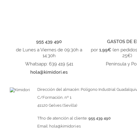
955 439 490
GASTOS DE E
de Lunes a Viernes de 09:30h a
por
1,99€
(en pedido
14:30h
25€)
Whatsapp: 639 419 541
Península y Po
hola@kimidori.es
Dirección del almacén: Polígono Industrial Guadalquiv
C/Formación, nº 1
41120 Gelves (Sevilla)
Tfno de atención al cliente:
955 439 490
Email:
hola@kimidori.es