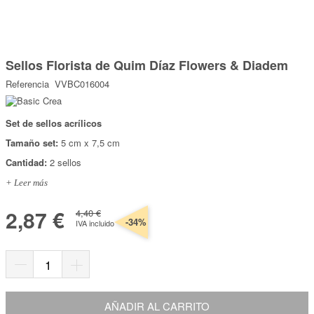
Marcas
Por Puntos
Saltar
al
Sellos Florista de Quim Díaz Flowers & Diadem
comienzo
Top Ventas
de
Referencia
VVBC016004
la
Temática
galería
de
imágenes
Set de sellos acrílicos
Iniciar sesión/Regístrate
Tamaño set:
5 cm x 7,5 cm
Somos Kimidori
Cantidad:
2 sellos
+ Leer más
2,87 €
4,40 €
-34%
IVA incluido
AÑADIR AL CARRITO