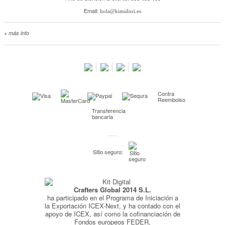
Email:
hola@kimidori.es
+ más info
Contacta con nosotros
Salimos en prensa
Preguntas frecuentes
Condiciones especiales de la promoción
Contra
Kimidori PRINT, nuestro servicio de impresión de fotos
Reembolso
Transferencia
Fondos Europeos
bancaria
Nuevo sistema de UNIÓN DE PEDIDOS
Condiciones especiales OUTLET
Sitio seguro:
Puntos de recompensa
Condiciones de envío y devoluciones
Crafters Global 2014 S.L.
Pago seguro y financiación
ha participado en el Programa de Iniciación a
Condiciones generales de Compra
la Exportación ICEX-Next, y ha contado con el
apoyo de ICEX, así como la cofinanciación de
Aviso legal
Fondos europeos FEDER,