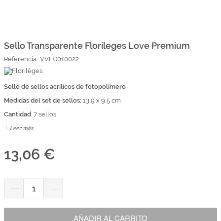
Marcas
Por Puntos
Saltar
al
comienzo
Sello Transparente Florileges Love Premium
Top Ventas
de
Referencia
VVFG010022
la
Temática
galería
de
imágenes
Sello de sellos acrílicos de fotopolímero
Iniciar sesión/Regístrate
Medidas del set de sellos:
13,9 x 9,5 cm
Somos Kimidori
Cantidad
: 7 sellos
+ Leer más
13,06 €
AÑADIR AL CARRITO