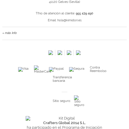
41120 Gelves (Sevilla)
Tfno de atención al cliente:
955 439 490
Email:
hola@kimidori.es
+ más info
Contacta con nosotros
Salimos en prensa
Preguntas frecuentes
Condiciones especiales de la promoción
Contra
Kimidori PRINT, nuestro servicio de impresión de fotos
Reembolso
Fondos Europeos
Transferencia
bancaria
Nuevo sistema de UNIÓN DE PEDIDOS
Condiciones especiales OUTLET
Sitio seguro:
Puntos de recompensa
Condiciones de envío y devoluciones
Pago seguro y financiación
Crafters Global 2014 S.L.
ha participado en el Programa de Iniciación