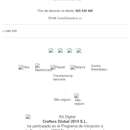
Tfno de atención al cliente:
955 439 490
Email:
hola@kimidori.es
+ más info
Contacta con nosotros
Salimos en prensa
Preguntas frecuentes
Condiciones especiales de la promoción
Contra
Kimidori PRINT, nuestro servicio de impresión de fotos
Reembolso
Transferencia
Fondos Europeos
bancaria
Nuevo sistema de UNIÓN DE PEDIDOS
Condiciones especiales OUTLET
Sitio seguro:
Puntos de recompensa
Condiciones de envío y devoluciones
Crafters Global 2014 S.L.
Pago seguro y financiación
ha participado en el Programa de Iniciación a
Condiciones generales de Compra