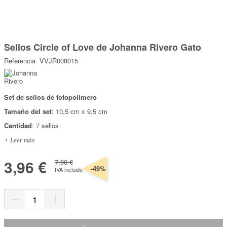
Marcas
Por Puntos
Saltar
al
Sellos Circle of Love de Johanna Rivero Gato
comienzo
Top Ventas
de
Referencia
VVJR008015
la
Temática
galería
de
imágenes
Set de sellos de fotopolímero
Iniciar sesión/Regístrate
Tamaño del set
: 10,5 cm x 9,5 cm
Somos Kimidori
Cantidad
: 7 sellos
+ Leer más
3,96 €
7,90 €
-49%
IVA incluido