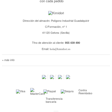
con cada pedido
Dirección del almacén: Polígono Industrial Guadalquivir
C/Formación, nº 1
41120 Gelves (Sevilla)
Tfno de atención al cliente:
955 439 490
Email:
hola@kimidori.es
+ más info
Contacta con nosotros
Salimos en prensa
Preguntas frecuentes
Condiciones especiales de la promoción
Contra
Kimidori PRINT, nuestro servicio de impresión de fotos
Reembolso
Transferencia
Fondos Europeos
bancaria
Nuevo sistema de UNIÓN DE PEDIDOS