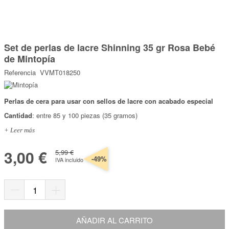
Marcas
Por Puntos
Saltar
al
Set de perlas de lacre Shinning 35 gr Rosa Bebé
comienzo
Top Ventas
de
de Mintopía
la
Temática
galería
Referencia
VVMT018250
de
imágenes
Iniciar sesión/Regístrate
Perlas de cera para usar con sellos de lacre con acabado especial
Cantidad
: entre 85 y 100 piezas (35 gramos)
Somos Kimidori
+ Leer más
3,00 €
5,99 €
-49%
IVA incluido
AÑADIR AL CARRITO