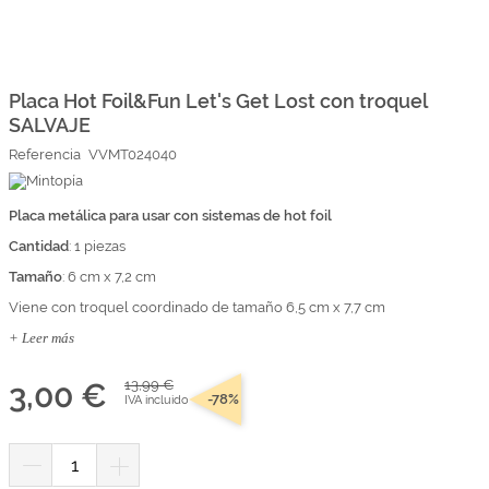
Marcas
Por Puntos
Saltar
al
comienzo
Placa Hot Foil&Fun Let's Get Lost con troquel
Top Ventas
de
SALVAJE
la
Temática
galería
Referencia
VVMT024040
de
imágenes
Iniciar sesión/Regístrate
Placa metálica para usar con sistemas de hot foil
Cantidad
Somos Kimidori
: 1 piezas
Tamaño
: 6 cm x 7,2 cm
Viene con troquel coordinado de tamaño 6,5 cm x 7,7 cm
+ Leer más
3,00 €
13,99 €
-78%
IVA incluido