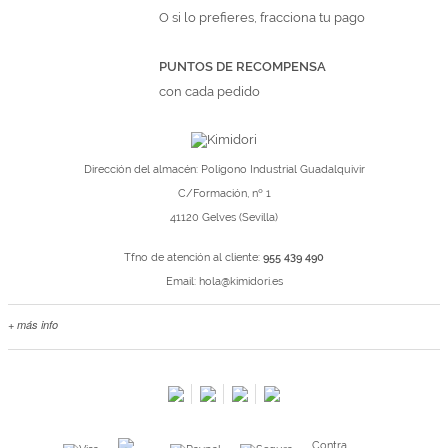
O si lo prefieres, fracciona tu pago
PUNTOS DE RECOMPENSA
con cada pedido
Dirección del almacén: Polígono Industrial Guadalquivir
C/Formación, nº 1
41120 Gelves (Sevilla)
Tfno de atención al cliente:
955 439 490
Email:
hola@kimidori.es
+ más info
Contacta con nosotros
Salimos en prensa
Preguntas frecuentes
Condiciones especiales de la promoción
Contra