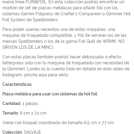
nueva línea FUN&FOIL. En esta colección podrás encontrar un
montón de set de placas metálicas para añadir foil con los
sistemas
Gemini Foilpress de Crafter's Companion
o
Glimmer Hot
Foil System de Spellbinders.
Para poder usarlas necesitas una de estas máquinas, una
máquina de troquelado compatible, y foil (te servirán los de las
marcas Spellbinders o los de la gama Foil Quill de WRMK, NO
SIRVEN LOS DE LA MINC).
Con estas placas también podrás hacer debossado o efecto
letterpress solo con tu máquina de troquelado (sin necesidad de
la Glimmer). Loreto os lo cuenta todo en detalle en este vídeo de
Instagram,
pincha aquí para verlo
.
Características
Placa metálica para usar con sistemas de hot foil
Cantidad
: 1 piezas
Tamaño
: 6 cm x 7,2 cm
Viene con troquel coordinado de tamaño 6,5 cm x 7,7 cm
Colección
: SALVAJE