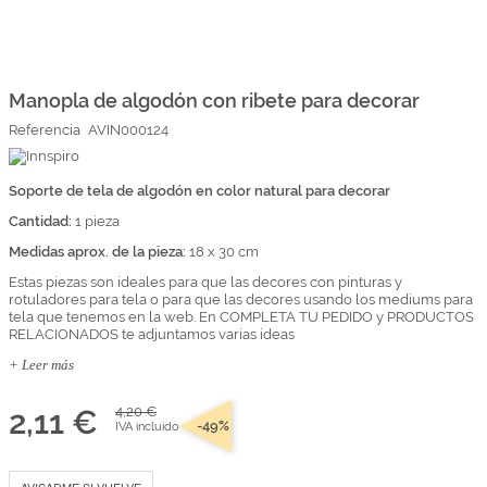
Marcas
Por Puntos
Saltar
al
comienzo
Manopla de algodón con ribete para decorar
Top Ventas
de
Referencia
AVIN000124
la
Temática
galería
de
imágenes
Soporte de tela de algodón en color natural para decorar
Iniciar sesión/Regístrate
Cantidad:
1 pieza
Somos Kimidori
Medidas aprox. de la pieza:
18 x 30 cm
Estas piezas son ideales para que las decores con pinturas y
rotuladores para tela o para que las decores usando los mediums para
tela que tenemos en la web. En COMPLETA TU PEDIDO y PRODUCTOS
RELACIONADOS te adjuntamos varias ideas
+ Leer más
2,11 €
4,20 €
-49%
IVA incluido