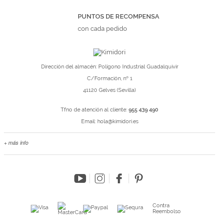
PUNTOS DE RECOMPENSA
con cada pedido
Dirección del almacén: Polígono Industrial Guadalquivir
C/Formación, nº 1
41120 Gelves (Sevilla)
Tfno de atención al cliente:
955 439 490
Email:
hola@kimidori.es
+ más info
Contacta con nosotros
Salimos en prensa
Preguntas frecuentes
Condiciones especiales de la promoción
Kimidori PRINT, nuestro servicio de impresión de fotos
Contra
Reembolso
Fondos Europeos