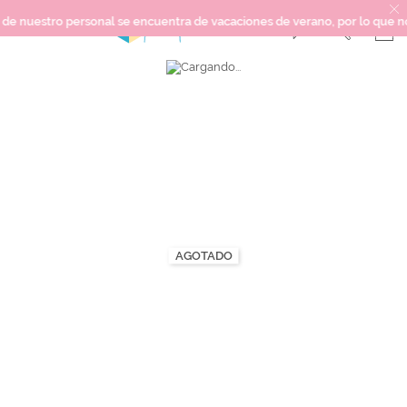
uestro personal se encuentra de vacaciones de verano, por lo que no pode
Saltar
SCRAPBOOKING
al
final
KIMIDORI PRINT
de
la
MIXED MEDIA
galería
CRAFT Y DIY
de
imágenes
PAPELERÍA Y FIESTAS
REGALOS
PLANNERS
AGOTADO
CROCHET
Próximamente
Novedades
OUTLET