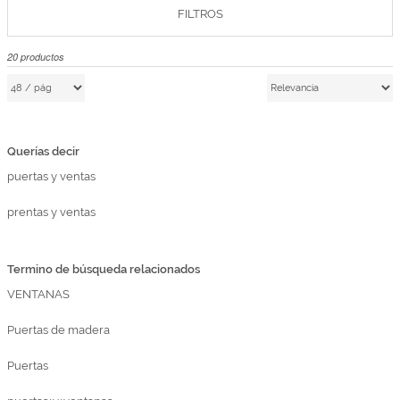
FILTROS
Marcas
Por Puntos
20
productos
Top Ventas
Temática
Querías decir
Iniciar sesión/Regístrate
puertas y ventas
Somos Kimidori
prentas y ventas
Termino de búsqueda relacionados
VENTANAS
Puertas de madera
Puertas