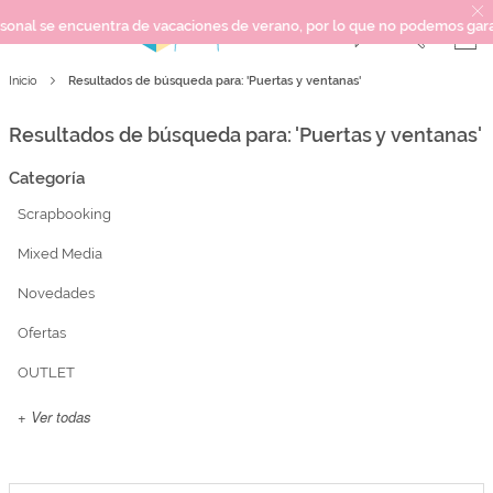
encuentra de vacaciones de verano, por lo que no podemos garantizar los 
Resultados de búsqueda para: 'Puertas y ventanas'
Inicio
SCRAPBOOKING
KIMIDORI PRINT
Resultados de búsqueda para: 'Puertas y ventanas'
MIXED MEDIA
Categoría
CRAFT Y DIY
Scrapbooking
PAPELERÍA Y FIESTAS
REGALOS
Mixed Media
PLANNERS
Novedades
CROCHET
Ofertas
OUTLET
Próximamente
+ Ver todas
Novedades
OUTLET