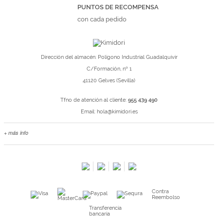
PUNTOS DE RECOMPENSA
con cada pedido
Dirección del almacén: Polígono Industrial Guadalquivir
C/Formación, nº 1
41120 Gelves (Sevilla)
Tfno de atención al cliente:
955 439 490
Email:
hola@kimidori.es
+ más info
Contacta con nosotros
Salimos en prensa
Preguntas frecuentes
Condiciones especiales de la promoción
Contra
Kimidori PRINT, nuestro servicio de impresión de fotos
Reembolso
Fondos Europeos
Transferencia
bancaria