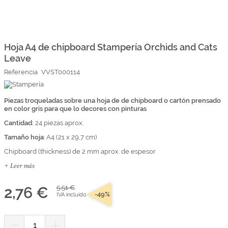
Marcas
Por Puntos
Saltar
al
comienzo
Hoja A4 de chipboard Stampería Orchids and Cats
Top Ventas
de
Leave
la
Temática
galería
Referencia
VVST000114
de
imágenes
Iniciar sesión/Regístrate
Piezas troqueladas sobre una hoja de de chipboard o cartón prensado
en color gris para que lo decores con pinturas
Somos Kimidori
Cantidad:
24 piezas aprox.
Tamaño hoja
: A4 (21 x 29,7 cm)
Chipboard (thickness) de 2 mm aprox. de espesor
+ Leer más
2,76 €
5,51 €
-49%
IVA incluido