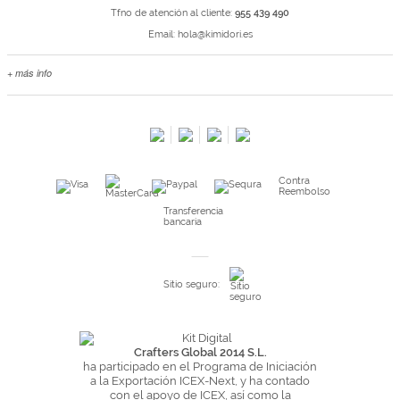
Tfno de atención al cliente:
955 439 490
Email:
hola@kimidori.es
+ más info
Contacta con nosotros
Salimos en prensa
Preguntas frecuentes
Condiciones especiales de la promoción
Contra
Kimidori PRINT, nuestro servicio de impresión de fotos
Reembolso
Fondos Europeos
Transferencia
bancaria
Nuevo sistema de UNIÓN DE PEDIDOS
Condiciones especiales OUTLET
Sitio seguro:
Puntos de recompensa
Condiciones de envío y devoluciones
Pago seguro y financiación
Crafters Global 2014 S.L.
ha participado en el Programa de Iniciación
Condiciones generales de Compra
a la Exportación ICEX-Next, y ha contado
con el apoyo de ICEX, así como la
Aviso legal