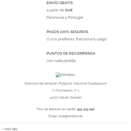
ENVÍO GRATIS
a partir de
60€
Península y Portugal
PAGOS 100% SEGUROS
O si lo prefieres, fracciona tu pago
PUNTOS DE RECOMPENSA
con cada pedido
Dirección del almacén: Polígono Industrial Guadalquivir
C/Formación, nº 1
41120 Gelves (Sevilla)
Tfno de atención al cliente:
955 439 490
Email:
hola@kimidori.es
+ más info