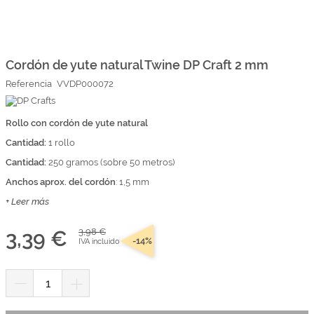
Marcas
Por Puntos
Saltar
al
comienzo
Cordón de yute natural Twine DP Craft 2 mm
Top Ventas
de
Referencia
VVDP000072
la
Temática
galería
de
imágenes
Rollo con cordón de yute natural
Iniciar sesión/Regístrate
Cantidad:
1 rollo
Somos Kimidori
Cantidad:
250 gramos (sobre 50 metros)
Anchos aprox. del cordón
: 1,5 mm
+ Leer más
3,39 €
3,98 €
-14%
IVA incluido