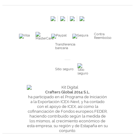
Contacta con nosotros
Salimos en prensa
Preguntas frecuentes
Condiciones especiales de la promoción
Contra
Kimidori PRINT, nuestro servicio de impresión de fotos
Reembolso
Fondos Europeos
Transferencia
bancaria
Nuevo sistema de UNIÓN DE PEDIDOS
Condiciones especiales OUTLET
Sitio seguro:
Puntos de recompensa
Condiciones de envío y devoluciones
Pago seguro y financiación
Crafters Global 2014 S.L.
ha participado en el Programa de Iniciación
Condiciones generales de Compra
a la Exportación ICEX-Next, y ha contado
con el apoyo de ICEX, así como la
Aviso legal
cofinanciación de Fondos europeos FEDER,
haciendo contribuido según la medida de
Política de Privacidad
los mismos, al crecimiento económico de
Política de Cookies
esta empresa, su región y de Estapaña en su
conjunto.