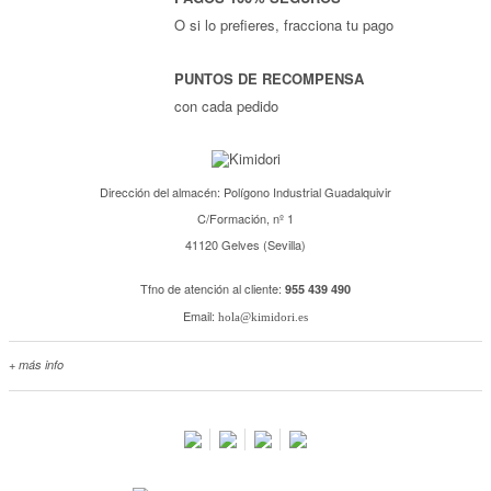
O si lo prefieres, fracciona tu pago
PUNTOS DE RECOMPENSA
con cada pedido
Dirección del almacén: Polígono Industrial Guadalquivir
C/Formación, nº 1
41120 Gelves (Sevilla)
Tfno de atención al cliente:
955 439 490
Email:
hola@kimidori.es
+ más info
Contacta con nosotros
Salimos en prensa
Preguntas frecuentes
Condiciones especiales de la promoción