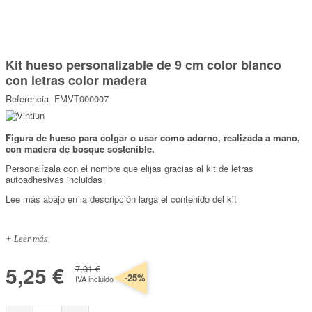
Marcas
Por Puntos
Saltar
al
Kit hueso personalizable de 9 cm color blanco
comienzo
Top Ventas
de
con letras color madera
la
Temática
galería
Referencia
FMVT000007
de
imágenes
Iniciar sesión/Regístrate
Figura de hueso para colgar o usar como adorno, realizada a mano,
con madera de bosque sostenible.
Somos Kimidori
Personalízala con el nombre que elijas gracias al kit de letras
autoadhesivas incluidas
Lee más abajo en la descripción larga el contenido del kit
+ Leer más
5,25 €
7,01 €
-25%
IVA incluido