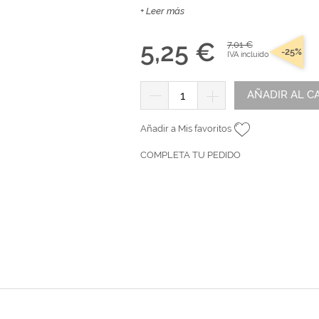
tr
andes
*Algodón peinado grosor L
Alta Moda Cotolana
+ Leer más
Teepees
Álbumes, Fundas y Tarjetas
Or
Algodón peinado grosor XL
Gomitolo Doppio
+ Ver todas
5,25 €
7,01 €
Álbumes
Algodón peinado grosor 3XL
Gomitolo Aloha
-25%
IVA incluido
can
Portadas de madera
*Veggie Wool
Certo
Tarjetas
+ Ver todas
Cake Fresco
AÑADIR AL C
Fundas
Gomitolo Summer Tweed
Añadir a Mis favoritos
+ Ver todas
Trefili
Romanza
álicos
COMPLETA TU PEDIDO
Descargables e imprimibles
KIts de Navidad Exclusivos