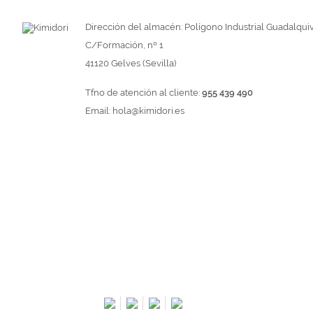
Dirección del almacén: Polígono Industrial Guadalquiv
C/Formación, nº 1
41120 Gelves (Sevilla)
Tfno de atención al cliente:
955 439 490
Email:
hola@kimidori.es