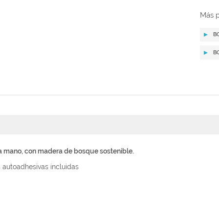
Más p
B
B
 a mano, con madera de bosque sostenible.
s autoadhesivas incluidas