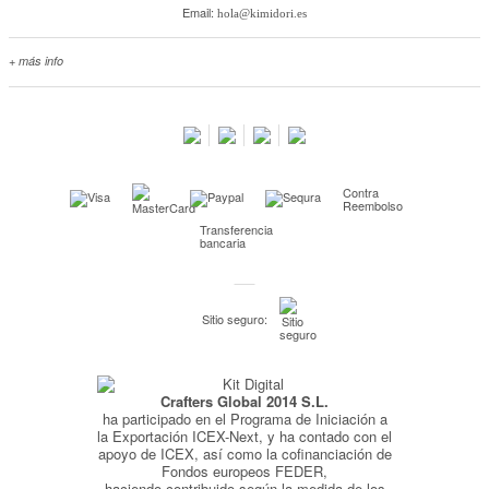
Email:
hola@kimidori.es
+ más info
Contacta con nosotros
Salimos en prensa
Preguntas frecuentes
Condiciones especiales de la promoción
Contra
Kimidori PRINT, nuestro servicio de impresión de fotos
Reembolso
Transferencia
Fondos Europeos
bancaria
Nuevo sistema de UNIÓN DE PEDIDOS
Condiciones especiales OUTLET
Sitio seguro:
Puntos de recompensa
Condiciones de envío y devoluciones
Crafters Global 2014 S.L.
Pago seguro y financiación
ha participado en el Programa de Iniciación a
Condiciones generales de Compra
la Exportación ICEX-Next, y ha contado con el
apoyo de ICEX, así como la cofinanciación de
Aviso legal
Fondos europeos FEDER,
haciendo contribuido según la medida de los