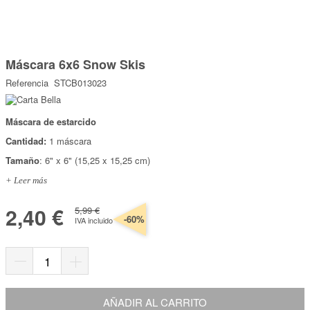
Marcas
Por Puntos
Saltar
al
Máscara 6x6 Snow Skis
comienzo
Top Ventas
de
Referencia
STCB013023
la
Temática
galería
de
imágenes
Máscara de estarcido
Iniciar sesión/Regístrate
Cantidad:
1 máscara
Somos Kimidori
Tamaño
: 6" x 6" (15,25 x 15,25 cm)
+ Leer más
2,40 €
5,99 €
-60%
IVA incluido
AÑADIR AL CARRITO