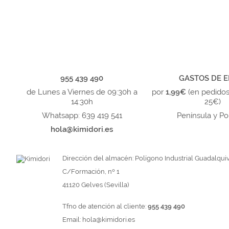
955 439 490
GASTOS DE E
de Lunes a Viernes de 09:30h a
por
1,99€
(en pedido
14:30h
25€)
Whatsapp: 639 419 541
Península y Po
hola@kimidori.es
Dirección del almacén: Polígono Industrial Guadalquiv
C/Formación, nº 1
41120 Gelves (Sevilla)
Tfno de atención al cliente:
955 439 490
Email:
hola@kimidori.es