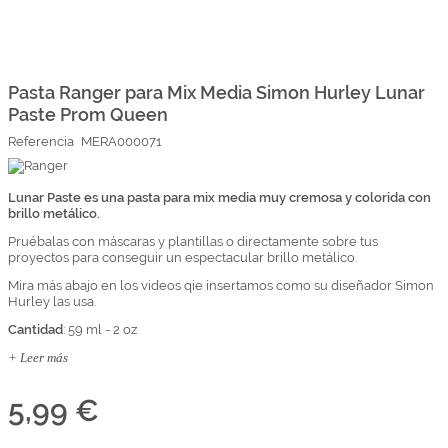
Marcas
Por Puntos
Saltar
al
comienzo
Pasta Ranger para Mix Media Simon Hurley Lunar
Top Ventas
de
Paste Prom Queen
la
Temática
galería
Referencia
MERA000071
de
imágenes
Iniciar sesión/Regístrate
Lunar Paste es una pasta para mix media muy cremosa y colorida con
brillo metálico.
Somos Kimidori
Pruébalas con máscaras y plantillas o directamente sobre tus
proyectos para conseguir un espectacular brillo metálico.
Mira más abajo en los videos qie insertamos como su diseñador Simon
Hurley las usa.
Cantidad
: 59 ml - 2 oz
+ Leer más
5,99 €