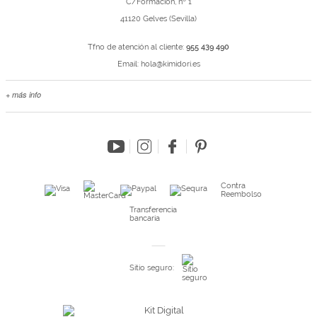
C/Formación, nº 1
41120 Gelves (Sevilla)
Tfno de atención al cliente:
955 439 490
Email:
hola@kimidori.es
+ más info
Contacta con nosotros
Salimos en prensa
Preguntas frecuentes
Condiciones especiales de la promoción
Kimidori PRINT, nuestro servicio de impresión de fotos
Contra
Reembolso
Fondos Europeos
Transferencia
bancaria
Nuevo sistema de UNIÓN DE PEDIDOS
Condiciones especiales OUTLET
Sitio seguro:
Puntos de recompensa
Condiciones de envío y devoluciones
Pago seguro y financiación