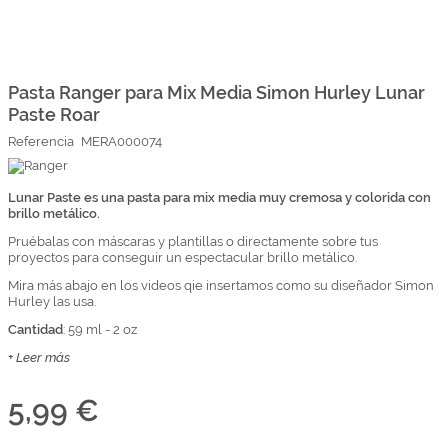
Marcas
Por Puntos
Saltar
al
comienzo
Pasta Ranger para Mix Media Simon Hurley Lunar
Top Ventas
de
Paste Roar
la
Temática
galería
Referencia
MERA000074
de
imágenes
Iniciar sesión/Regístrate
Lunar Paste es una pasta para mix media muy cremosa y colorida con
brillo metálico.
Somos Kimidori
Pruébalas con máscaras y plantillas o directamente sobre tus
proyectos para conseguir un espectacular brillo metálico.
Mira más abajo en los videos qie insertamos como su diseñador Simon
Hurley las usa.
Cantidad
: 59 ml - 2 oz
+ Leer más
5,99 €