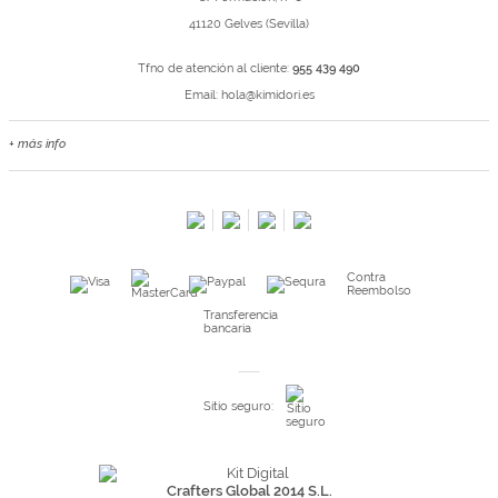
41120 Gelves (Sevilla)
Tfno de atención al cliente:
955 439 490
Email:
hola@kimidori.es
+ más info
Contacta con nosotros
Salimos en prensa
Preguntas frecuentes
Condiciones especiales de la promoción
Contra
Kimidori PRINT, nuestro servicio de impresión de fotos
Reembolso
Fondos Europeos
Transferencia
bancaria
Nuevo sistema de UNIÓN DE PEDIDOS
Condiciones especiales OUTLET
Sitio seguro:
Puntos de recompensa
Condiciones de envío y devoluciones
Pago seguro y financiación
Crafters Global 2014 S.L.