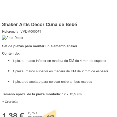
Marcas
Por Puntos
Saltar
al
Shaker Artis Decor Cuna de Bebé
comienzo
Top Ventas
de
Referencia
VVDM000074
la
Temática
galería
de
imágenes
Set de piezas para montar un elemento shaker
Iniciar sesión/Regístrate
Contenido
:
Somos Kimidori
1 pieza, marco inferior en madera de DM de 4 mm de espesor
1 pieza, marco superior en madera de DM de 2 mm de espesor
1 pieza de acetato para colocar entre ambos marcos
Tamaño aprox. de la pieza montada
: 12 x 13,5 cm
+ Leer más
1,38 €
2,75 €
-49%
IVA incluido