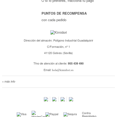
O si lo prefieres, fracciona tu pago
PUNTOS DE RECOMPENSA
con cada pedido
Dirección del almacén: Polígono Industrial Guadalquivir
C/Formación, nº 1
41120 Gelves (Sevilla)
Tfno de atención al cliente:
955 439 490
Email:
hola@kimidori.es
+ más info
Contacta con nosotros
Salimos en prensa
Preguntas frecuentes
Condiciones especiales de la promoción
Contra
Kimidori PRINT, nuestro servicio de impresión de fotos
Reembolso