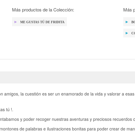
Más productos de la Colección:
Más p
ME GUSTAS TÚ DE FRIDITA
B
C
con amigos, la cuestión es ser un enamorado de la vida y valorar a esa
s tú !.
entabamos y poder recoger nuestras aventuras y preciosos recuerdos c
 montones de palabras e ilustraciones bonitas para poder crear de ma