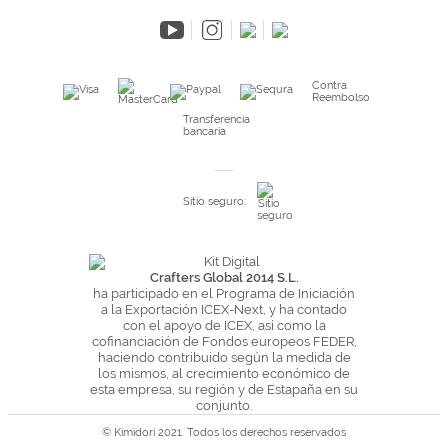
Preguntas frecuentes
Condiciones especiales de la promoción
Kimidori PRINT, nuestro servicio de impresión de fotos
Contra
Reembolso
Fondos Europeos
Transferencia
bancaria
Nuevo sistema de UNIÓN DE PEDIDOS
Condiciones especiales OUTLET
Sitio seguro:
Puntos de recompensa
Condiciones de envío y devoluciones
Pago seguro y financiación
Crafters Global 2014 S.L.
ha participado en el Programa de Iniciación
Condiciones generales de Compra
a la Exportación ICEX-Next, y ha contado
Aviso legal
con el apoyo de ICEX, así como la
cofinanciación de Fondos europeos FEDER,
Política de Privacidad
haciendo contribuido según la medida de
los mismos, al crecimiento económico de
Política de Cookies
esta empresa, su región y de Estapaña en su
conjunto.
© Kimidori 2021. Todos los derechos reservados