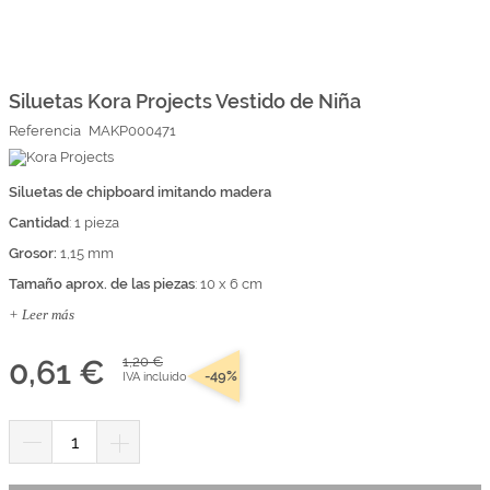
Marcas
Por Puntos
Saltar
al
comienzo
Siluetas Kora Projects Vestido de Niña
Top Ventas
de
Referencia
MAKP000471
la
Temática
galería
de
imágenes
Siluetas de chipboard imitando madera
Iniciar sesión/Regístrate
Cantidad
: 1 pieza
Somos Kimidori
Grosor:
1,15 mm
Tamaño aprox. de las piezas
: 10 x 6 cm
+ Leer más
0,61 €
1,20 €
-49%
IVA incluido