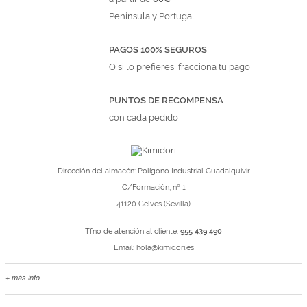
Península y Portugal
PAGOS 100% SEGUROS
O si lo prefieres, fracciona tu pago
PUNTOS DE RECOMPENSA
con cada pedido
Dirección del almacén: Polígono Industrial Guadalquivir
C/Formación, nº 1
41120 Gelves (Sevilla)
Tfno de atención al cliente:
955 439 490
Email:
hola@kimidori.es
+ más info
Contacta con nosotros
Salimos en prensa