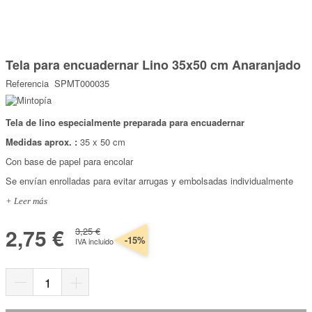
Marcas
Por Puntos
Saltar
al
Tela para encuadernar Lino 35x50 cm Anaranjado
comienzo
Top Ventas
de
Referencia
SPMT000035
la
Temática
galería
de
imágenes
Tela de lino especialmente preparada para encuadernar
Iniciar sesión/Regístrate
Medidas aprox. :
35 x 50 cm
Somos Kimidori
Con base de papel para encolar
Se envían enrolladas para evitar arrugas y embolsadas individualmente
+ Leer más
2,75 €
3,25 €
-15%
IVA incluido