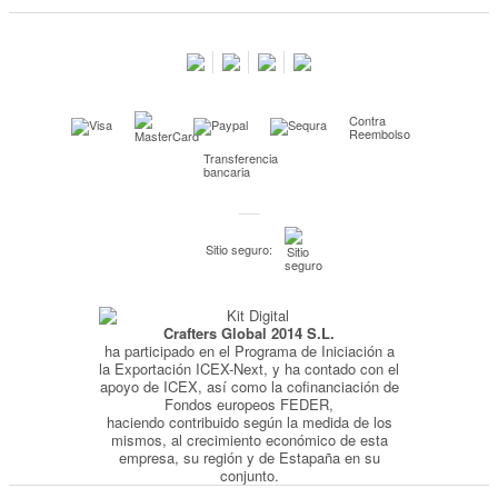
Contacta con nosotros
Salimos en prensa
Preguntas frecuentes
Condiciones especiales de la promoción
Contra
Kimidori PRINT, nuestro servicio de impresión de fotos
Reembolso
Transferencia
Fondos Europeos
bancaria
Nuevo sistema de UNIÓN DE PEDIDOS
Condiciones especiales OUTLET
Sitio seguro:
Puntos de recompensa
Condiciones de envío y devoluciones
Crafters Global 2014 S.L.
Pago seguro y financiación
ha participado en el Programa de Iniciación a
Condiciones generales de Compra
la Exportación ICEX-Next, y ha contado con el
apoyo de ICEX, así como la cofinanciación de
Aviso legal
Fondos europeos FEDER,
haciendo contribuido según la medida de los
Política de Privacidad
mismos, al crecimiento económico de esta
empresa, su región y de Estapaña en su
Política de Cookies
conjunto.